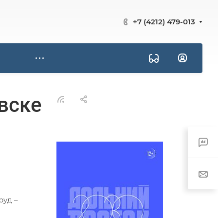
+7 (4212) 479-013
вске
руд –