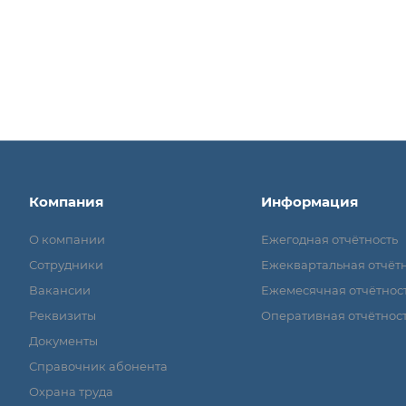
Компания
Информация
О компании
Ежегодная отчётность
Сотрудники
Ежеквартальная отчёт
Вакансии
Ежемесячная отчётнос
Реквизиты
Оперативная отчётнос
Документы
Справочник абонента
Охрана труда