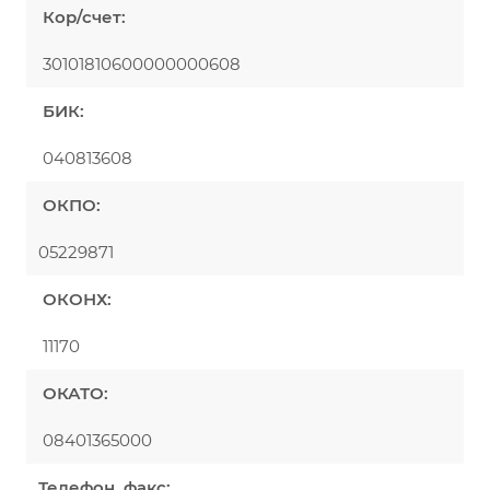
Кор/счет:
30101810600000000608
БИК:
040813608
ОКПО:
05229871
ОКОНХ:
11170
ОКАТО:
08401365000
Телефон, факс: